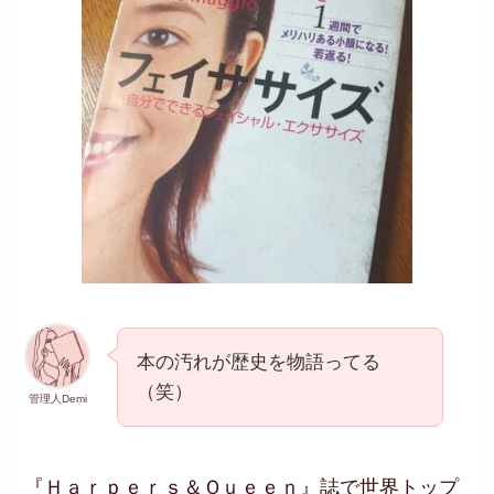
本の汚れが歴史を物語ってる
（笑）
管理人Demi
『Ｈａｒｐｅｒｓ＆Ｑｕｅｅｎ』誌で世界トップ