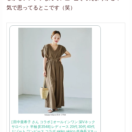
気で思ってるとこです（笑）
[ 田中亜希子 さん コラボ ] オールインワン 深Vネック
サロペット 半袖 [E3548] レディース 20代 30代 40代
リゾート ワンピース コラボ akiko akiico 低身長 Vネッ